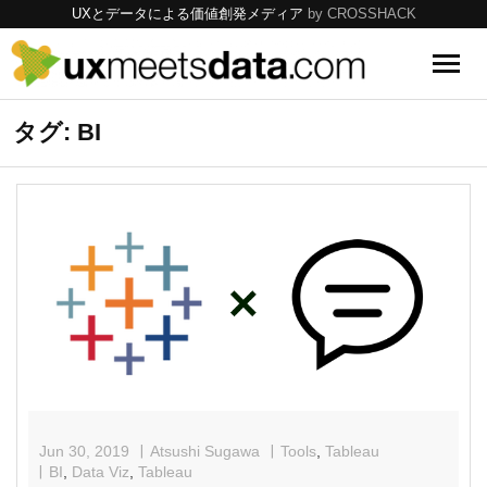
UXとデータによる価値創発メディア
by CROSSHACK
UX
タグ: BI
Data
Tools
Topics
Jun 30, 2019
Atsushi Sugawa
Tools
,
Tableau
BI
,
Data Viz
,
Tableau