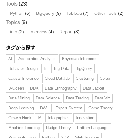
Tools
(23)
Python
(5)
BigQuery
(9)
Tableau
(7)
Other Tools
(2)
Topics
(9)
info
(2)
Interview
(4)
Report
(3)
タグから探す
AI
Association Analysis
Bayesian Inference
Behavior Design
BI
Big Data
BigQuery
Causal Inference
Cloud Datalab
Clustering
Colab
D-Ocean
DDX
Data Ethnography
Data Jacket
Data Mining
Data Science
Data Trading
Data Viz
Deep Learning
DWH
Expert System
Game Theory
Growth Hack
IA
Infographics
Innovation
Machine Learning
Nudge Theory
Pattern Language
Personalization
Python
SDP
Shikakeology