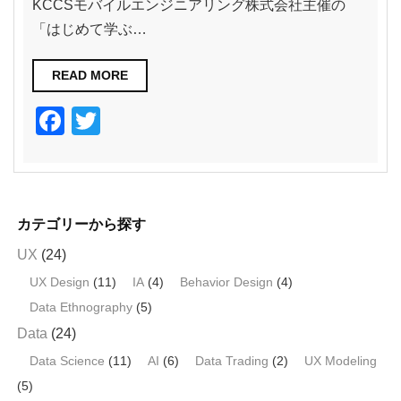
KCCSモバイルエンジニアリング株式会社主催の
「はじめて学ぶ…
READ MORE
F
T
a
wi
c
tt
e
er
カテゴリーから探す
b
UX
(24)
o
UX Design
(11)
IA
(4)
Behavior Design
(4)
o
Data Ethnography
(5)
k
Data
(24)
Data Science
(11)
AI
(6)
Data Trading
(2)
UX Modeling
(5)