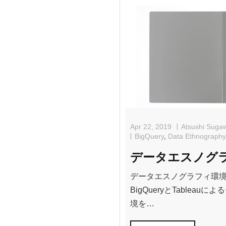
e
er
b
o
o
k
Apr 22, 2019
Atsushi Suga
BigQuery
,
Data Ethnography
データエスノグラ
データエスノグラフィ環境
BigQueryとTablea
境を…