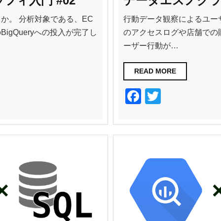
フィ入門 #02
データエスノグラフ
か。 分析対象である、EC
行動データ観察によるユー
igQueryへの投入が完了し
のアクセスログや店舗での
ーザー行動が…
READ MORE
F
T
a
wi
c
tt
e
er
b
o
o
k