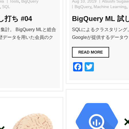
wa
Tools
,
BigQuery
Aug 10, 2019
Atsushi Sugaw
,
SQL
BigQuery
,
Machine Learning
,
試し打ち #04
BigQuery ML 試
。 BigQuery MLと総合
SQLによるクラスタリング。 B
歴データを用いた会員のク
Googleが提供するデータウ
READ MORE
F
T
a
wi
c
tt
e
er
b
o
o