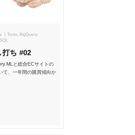
a
Tools
,
BigQuery
SQL
し打ち #02
ery MLと総合ECサイトの
いて、一年間の購買傾向か