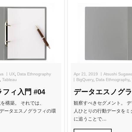
e
er
b
o
o
k
wa
UX
,
Data Ethnography
Apr 21, 2019
Atsushi Sugaw
,
Tableau
BigQuery
,
Data Ethnography
,
フィ入門 #04
データエスノグラフ
を構築。 それでは、
観察すべきセグメント。 
uによるデータエスノグラフィの環
人ひとりの行動データをミ
に追うことで…