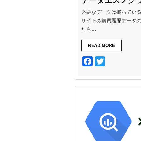
データエスノグラ
必要なデータは揃っている
サイトの購買履歴データのB
たら…
READ MORE
F
T
a
wi
c
tt
e
er
b
o
o
k