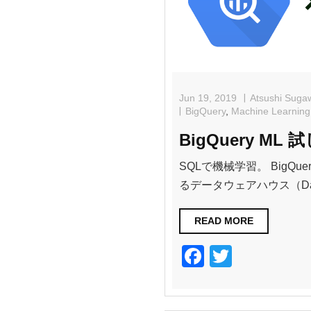
o
k
Jun 19, 2019
Atsushi Suga
BigQuery
,
Machine Learning
BigQuery ML 
SQLで機械学習。 BigQue
るデータウェアハウス（Data
READ MORE
F
T
a
wi
c
tt