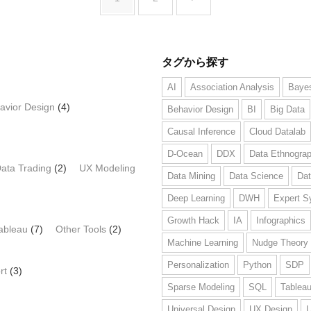
b
o
o
タグから探す
k
AI
Association Analysis
Bayes
avior Design
(4)
Behavior Design
BI
Big Data
Causal Inference
Cloud Datalab
D-Ocean
DDX
Data Ethnogra
ata Trading
(2)
UX Modeling
Data Mining
Data Science
Dat
Deep Learning
DWH
Expert S
Growth Hack
IA
Infographics
ableau
(7)
Other Tools
(2)
Machine Learning
Nudge Theory
Personalization
Python
SDP
rt
(3)
Sparse Modeling
SQL
Tablea
Universal Design
UX Design