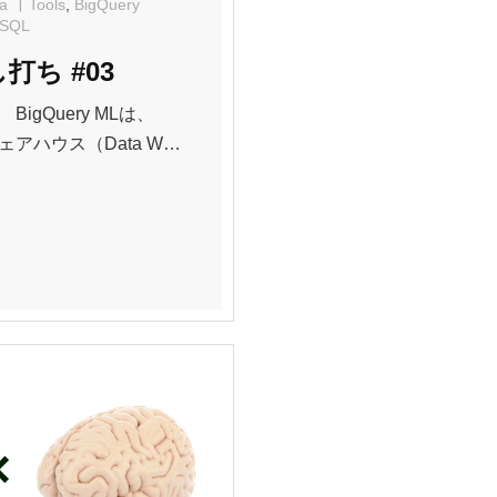
a
Tools
,
BigQuery
SQL
し打ち #03
igQuery MLは、
ェアハウス（Data W…