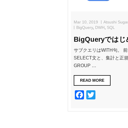
Mar 10, 2019
Atsushi Sug
BigQuery
,
DWH
,
SQL
BigQueryではじ
サブクエリはWITH句。
SELECT文と、集計と正
GROUP …
READ MORE
F
T
a
wi
c
tt
e
er