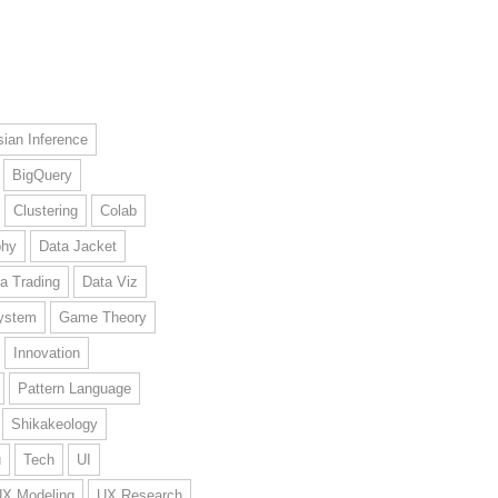
ian Inference
BigQuery
Clustering
Colab
phy
Data Jacket
a Trading
Data Viz
ystem
Game Theory
Innovation
Pattern Language
Shikakeology
u
Tech
UI
UX Modeling
UX Research