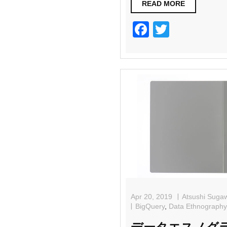
READ MORE
F
T
a
wi
c
tt
e
er
b
o
o
k
Apr 20, 2019
Atsushi Suga
BigQuery
,
Data Ethnography