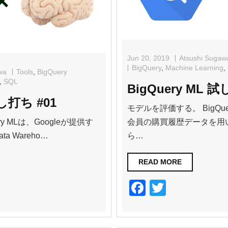
k
Jun 20, 2019
Atsushi Sugaw
BigQuery
,
Machine Learning
,
wa
Tools
,
BigQuery
,
SQL
BigQuery ML 試
試し打ち #01
モデルを評価する。 BigQu
ry MLは、Googleが提供す
会員の購買履歴データを用
 Wareho…
ら…
READ MORE
F
T
a
wi
c
tt