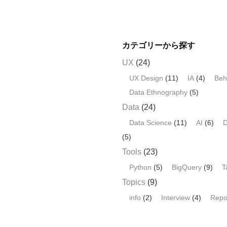
b
o
o
カテゴリーから探す
k
UX
(24)
UX Design
(11)
IA
(4)
Beh
Data Ethnography
(5)
Data
(24)
Data Science
(11)
AI
(6)
D
(5)
Tools
(23)
Python
(5)
BigQuery
(9)
T
Topics
(9)
info
(2)
Interview
(4)
Repo