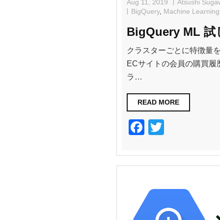
Aug 11, 2019
Atsushi Suga
BigQuery
,
Machine Learning
BigQuery ML 
クラスターごとに特徴量を集計
ECサイトの会員の購買履
ラ…
READ MORE
F
T
a
wi
c
tt
e
er
b
o