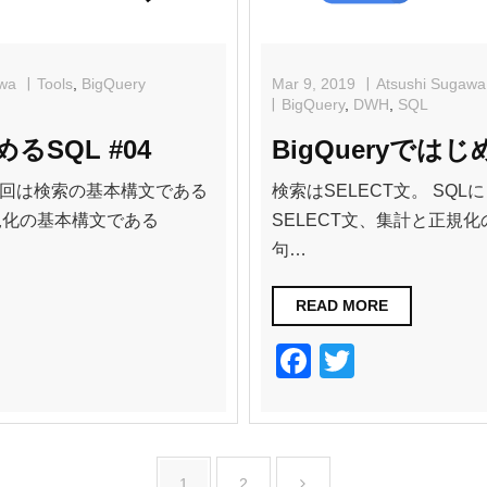
awa
Tools
,
BigQuery
Mar 9, 2019
Atsushi Sugawa
BigQuery
,
DWH
,
SQL
めるSQL #04
BigQueryではじめ
 前回は検索の基本構文である
検索はSELECT文。 SQ
規化の基本構文である
SELECT文、集計と正規化
句…
READ MORE
F
T
a
wi
c
tt
e
er
1
2