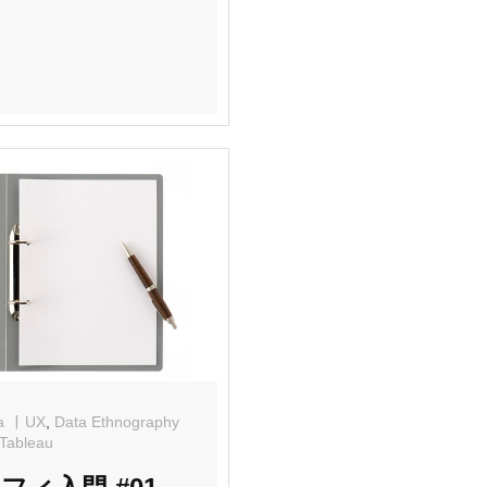
a
UX
,
Data Ethnography
Tableau