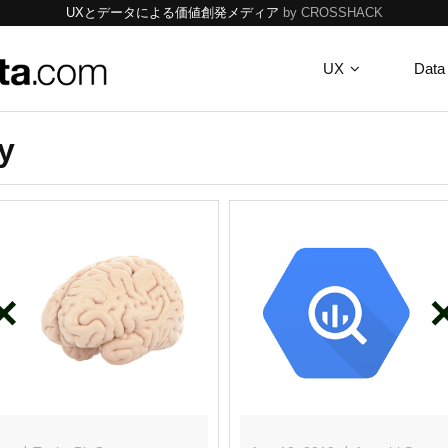
UXとデータによる価値創発メディア
by CROSSHACK
UX
Data
y