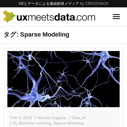
UXとデータによる価値創発メディア
by CROSSHACK
UX
タグ: Sparse Modeling
Data
Tools
Topics
Feb 9, 2019
Atsushi Sugawa
Data
,
AI
AI
,
Machine Learning
,
Sparse Modeling