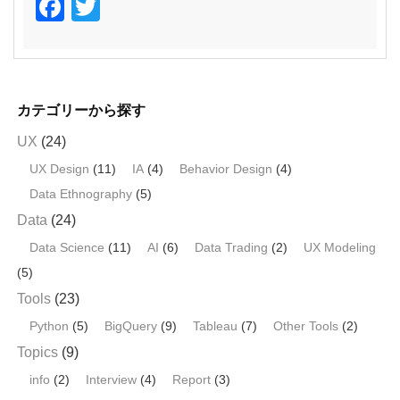
F
T
a
wi
c
tt
e
er
カテゴリーから探す
b
UX
(24)
o
UX Design
(11)
IA
(4)
Behavior Design
(4)
o
Data Ethnography
(5)
k
Data
(24)
Data Science
(11)
AI
(6)
Data Trading
(2)
UX Modeling
(5)
Tools
(23)
Python
(5)
BigQuery
(9)
Tableau
(7)
Other Tools
(2)
Topics
(9)
info
(2)
Interview
(4)
Report
(3)