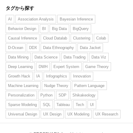
タグから探す
AI
Association Analysis
Bayesian Inference
Behavior Design
BI
Big Data
BigQuery
Causal Inference
Cloud Datalab
Clustering
Colab
D-Ocean
DDX
Data Ethnography
Data Jacket
Data Mining
Data Science
Data Trading
Data Viz
Deep Learning
DWH
Expert System
Game Theory
Growth Hack
IA
Infographics
Innovation
Machine Learning
Nudge Theory
Pattern Language
Personalization
Python
SDP
Shikakeology
Sparse Modeling
SQL
Tableau
Tech
UI
Universal Design
UX Design
UX Modeling
UX Research