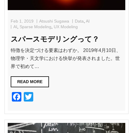
Feb 1, 2019
Atsushi Sugawa
Data
,
AI
AI
,
Sparse Modeling
,
UX Modeling
スパースモデリングって？
特徴を決定づける要素はわずか。 2019年4月10日、
物理学・天文学における快挙が発表されました。世
界で初めて…
READ MORE
F
T
a
wi
c
tt
e
er