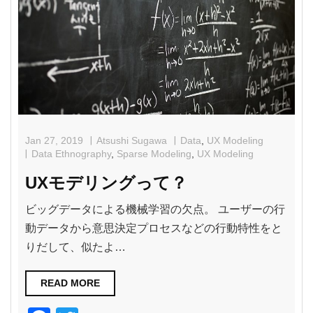
b
o
o
k
Jan 27, 2019
Atsushi Sugawa
Data
,
UX Modeling
Data Ethnography
,
Sparse Modeling
,
UX Modeling
UXモデリングって？
ビッグデータによる機械学習の欠点。 ユーザーの行
動データから意思決定プロセスなどの行動特性をと
りだして、似たよ…
READ MORE