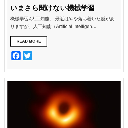
いまさら聞けない機械学習
機械学習≠人工知能。 最近はやや落ち着いた感があ
りますが、人工知能（Artificial Intelligen…
READ MORE
F
T
a
wi
c
tt
e
er
b
o
o
k