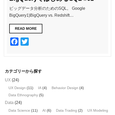
ビッグデータ分析のためのSQL。 Google
BigQuery1)BigQuery vs. Redshift…
READ MORE
F
T
a
wi
c
tt
e
er
カテゴリーから探す
b
UX
(24)
o
UX Design
(11)
IA
(4)
Behavior Design
(4)
o
Data Ethnography
(5)
k
Data
(24)
Data Science
(11)
AI
(6)
Data Trading
(2)
UX Modeling