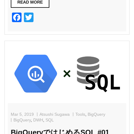
READ MORE
F
T
a
wi
c
tt
e
er
b
o
o
k
Mar 5, 2019
Atsushi Sugawa
Tools
,
BigQuery
BigQuery
,
DWH
,
SQL
BigQueryではじめるSQL #01