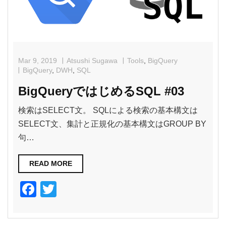
k
Mar 9, 2019
Atsushi Sugawa
Tools
,
BigQuery
BigQuery
,
DWH
,
SQL
BigQueryではじめるSQL #03
検索はSELECT文。 SQLによる検索の基本構文は
SELECT文、集計と正規化の基本構文はGROUP BY
句…
READ MORE
F
T
a
wi
c
tt