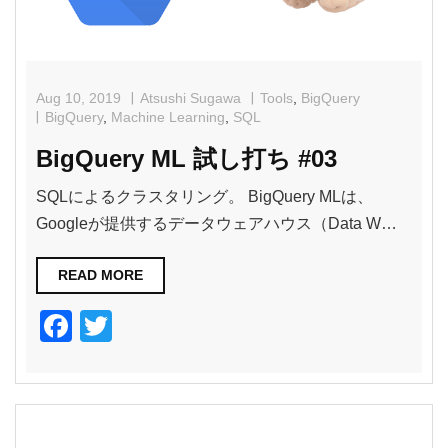
Aug 10, 2019
Atsushi Sugawa
Tools
,
BigQuery
BigQuery
,
Machine Learning
,
SQL
BigQuery ML 試し打ち #03
SQLによるクラスタリング。 BigQuery MLは、
Googleが提供するデータウェアハウス（Data W…
READ MORE
F
T
a
wi
c
tt
e
er