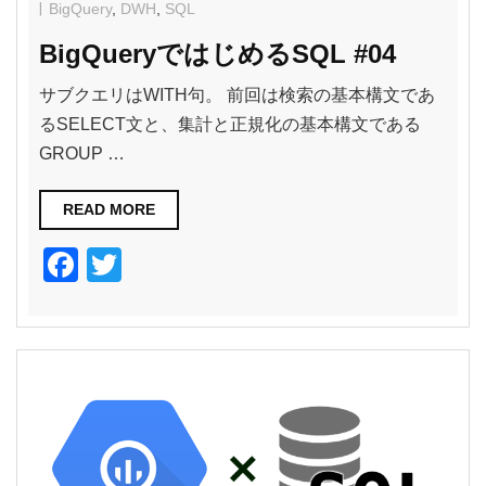
BigQuery
,
DWH
,
SQL
BigQueryではじめるSQL #04
サブクエリはWITH句。 前回は検索の基本構文であ
るSELECT文と、集計と正規化の基本構文である
GROUP …
READ MORE
F
T
a
wi
c
tt
e
er
b
o
o