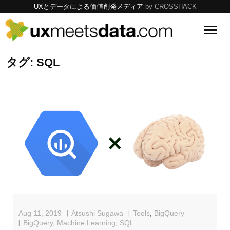
UXとデータによる価値創発メディア
by CROSSHACK
UX
タグ: SQL
Data
Tools
Topics
Aug 11, 2019
Atsushi Sugawa
Tools
,
BigQuery
BigQuery
,
Machine Learning
,
SQL