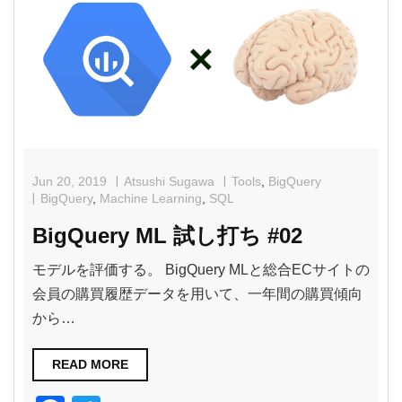
b
o
o
k
Jun 20, 2019
Atsushi Sugawa
Tools
,
BigQuery
BigQuery
,
Machine Learning
,
SQL
BigQuery ML 試し打ち #02
モデルを評価する。 BigQuery MLと総合ECサイトの
会員の購買履歴データを用いて、一年間の購買傾向
から…
READ MORE