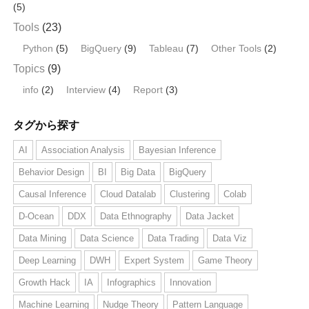
(5)
Tools
(23)
Python
(5)
BigQuery
(9)
Tableau
(7)
Other Tools
(2)
Topics
(9)
info
(2)
Interview
(4)
Report
(3)
タグから探す
AI
Association Analysis
Bayesian Inference
Behavior Design
BI
Big Data
BigQuery
Causal Inference
Cloud Datalab
Clustering
Colab
D-Ocean
DDX
Data Ethnography
Data Jacket
Data Mining
Data Science
Data Trading
Data Viz
Deep Learning
DWH
Expert System
Game Theory
Growth Hack
IA
Infographics
Innovation
Machine Learning
Nudge Theory
Pattern Language