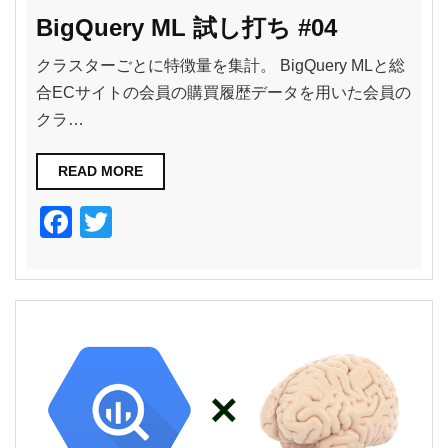
BigQuery ML 試し打ち #04
クラスターごとに特徴量を集計。 BigQuery MLと総
合ECサイトの会員の購買履歴データを用いた会員の
クラ…
READ MORE
F
T
a
wi
c
tt
e
er
b
o
o
k