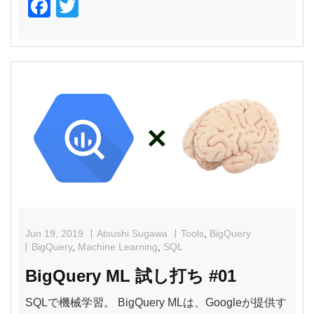
F
T
a
wi
c
tt
e
er
b
o
o
k
Jun 19, 2019
Atsushi Sugawa
Tools
,
BigQuery
BigQuery
,
Machine Learning
,
SQL
BigQuery ML 試し打ち #01
SQLで機械学習。 BigQuery MLは、Googleが提供す