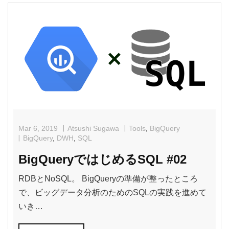
e
er
b
o
o
k
Mar 6, 2019
Atsushi Sugawa
Tools
,
BigQuery
BigQuery
,
DWH
,
SQL
BigQueryではじめるSQL #02
RDBとNoSQL。 BigQueryの準備が整ったところ
で、ビッグデータ分析のためのSQLの実践を進めて
いき…