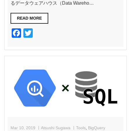
るデータウェアハウス（Data Wareho…
READ MORE
F
T
a
wi
c
tt
e
er
b
o
o
k
Mar 10, 2019
Atsushi Sugawa
Tools
,
BigQuery