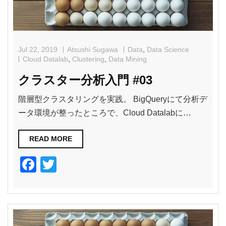
Jul 22, 2019
Atsushi Sugawa
Data
,
Data Science
Cloud Datalab
,
Clustering
,
Data Mining
クラスター分析入門 #03
階層型クラスタリングを実践。 BigQueryにて分析デ
ータ環境が整ったところで、Cloud Datalabに…
READ MORE
F
T
a
wi
c
tt
e
er