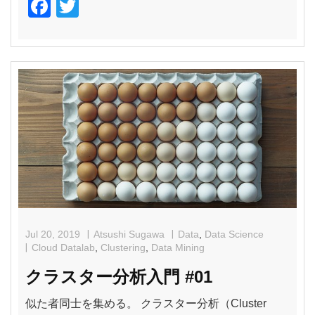
F
T
a
wi
c
tt
e
er
b
o
o
k
Jul 20, 2019
Atsushi Sugawa
Data
,
Data Science
Cloud Datalab
,
Clustering
,
Data Mining
クラスター分析入門 #01
似た者同士を集める。 クラスター分析（Cluster