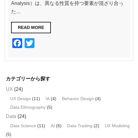
Analysis）は、異なる性質を持つ要素が混ざり合っ
た…
READ MORE
F
T
a
wi
c
tt
e
er
カテゴリーから探す
b
UX
(24)
o
UX Design
(11)
IA
(4)
Behavior Design
(4)
o
Data Ethnography
(5)
k
Data
(24)
Data Science
(11)
AI
(6)
Data Trading
(2)
UX Modeling
(5)