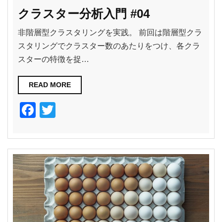
クラスター分析入門 #04
非階層型クラスタリングを実践。 前回は階層型クラ
スタリングでクラスター数のあたりをつけ、各クラ
スターの特徴を捉…
READ MORE
F
T
a
wi
c
tt
e
er
b
o
o
k