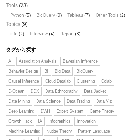
Tools
(23)
Python
(5)
BigQuery
(9)
Tableau
(7)
Other Tools
(2)
Topics
(9)
info
(2)
Interview
(4)
Report
(3)
タグから探す
AI
Association Analysis
Bayesian Inference
Behavior Design
BI
Big Data
BigQuery
Causal Inference
Cloud Datalab
Clustering
Colab
D-Ocean
DDX
Data Ethnography
Data Jacket
Data Mining
Data Science
Data Trading
Data Viz
Deep Learning
DWH
Expert System
Game Theory
Growth Hack
IA
Infographics
Innovation
Machine Learning
Nudge Theory
Pattern Language