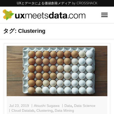
UXとデータによる価値創発メディア
by CROSSHACK
UX
タグ: Clustering
Data
Tools
Topics
Jul 23, 2019
Atsushi Sugawa
Data
,
Data Science
Cloud Datalab
,
Clustering
,
Data Mining