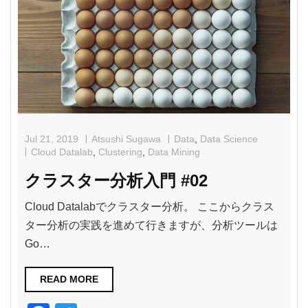
b
o
o
k
Jul 21, 2019
Atsushi Sugawa
Data
,
Data Science
Cloud Datalab
,
Clustering
,
Data Mining
クラスター分析入門 #02
Cloud Datalabでクラスター分析。 ここからクラス
ター分析の実践を進めて行きますが、分析ツールは
Go…
READ MORE