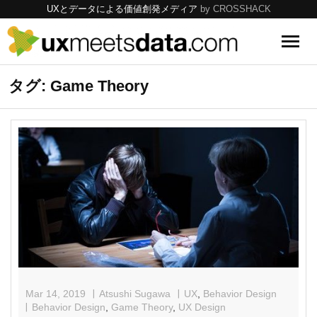
UXとデータによる価値創発メディア
by CROSSHACK
UX
タグ: Game Theory
Data
Tools
Topics
Mar 14, 2019
Atsushi Sugawa
UX
,
Behavior Design
Behavior Design
,
Game Theory
,
UX Design