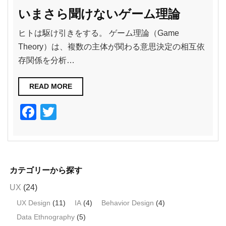
いまさら聞けないゲーム理論
ヒトは駆け引きをする。 ゲーム理論（Game
Theory）は、複数の主体が関わる意思決定の相互依
存関係を分析…
READ MORE
F
T
a
wi
c
tt
e
er
カテゴリーから探す
b
UX
(24)
o
UX Design
(11)
IA
(4)
Behavior Design
(4)
o
Data Ethnography
(5)
k