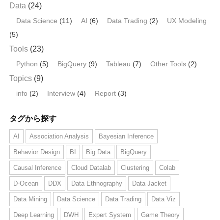
Data
(24)
Data Science
(11)
AI
(6)
Data Trading
(2)
UX Modeling
(5)
Tools
(23)
Python
(5)
BigQuery
(9)
Tableau
(7)
Other Tools
(2)
Topics
(9)
info
(2)
Interview
(4)
Report
(3)
タグから探す
AI
Association Analysis
Bayesian Inference
Behavior Design
BI
Big Data
BigQuery
Causal Inference
Cloud Datalab
Clustering
Colab
D-Ocean
DDX
Data Ethnography
Data Jacket
Data Mining
Data Science
Data Trading
Data Viz
Deep Learning
DWH
Expert System
Game Theory