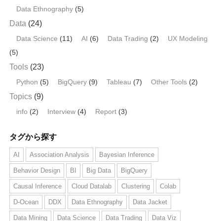
o
Data Ethnography
(5)
k
Data
(24)
Data Science
(11)
AI
(6)
Data Trading
(2)
UX Modeling
(5)
Tools
(23)
Python
(5)
BigQuery
(9)
Tableau
(7)
Other Tools
(2)
Topics
(9)
info
(2)
Interview
(4)
Report
(3)
タグから探す
AI
Association Analysis
Bayesian Inference
Behavior Design
BI
Big Data
BigQuery
Causal Inference
Cloud Datalab
Clustering
Colab
D-Ocean
DDX
Data Ethnography
Data Jacket
Data Mining
Data Science
Data Trading
Data Viz