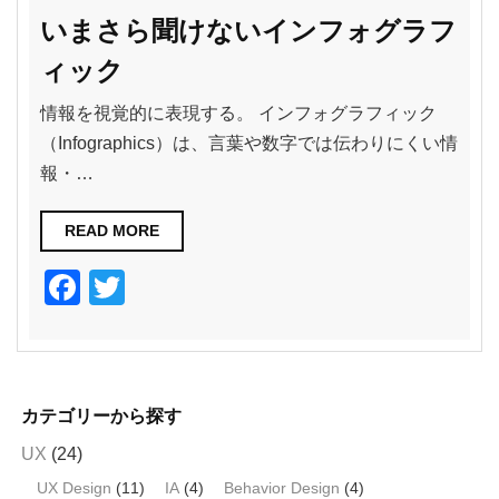
いまさら聞けないインフォグラフ
ィック
情報を視覚的に表現する。 インフォグラフィック
（Infographics）は、言葉や数字では伝わりにくい情
報・…
READ MORE
F
T
a
wi
c
tt
e
er
カテゴリーから探す
b
UX
(24)
o
UX Design
(11)
IA
(4)
Behavior Design
(4)