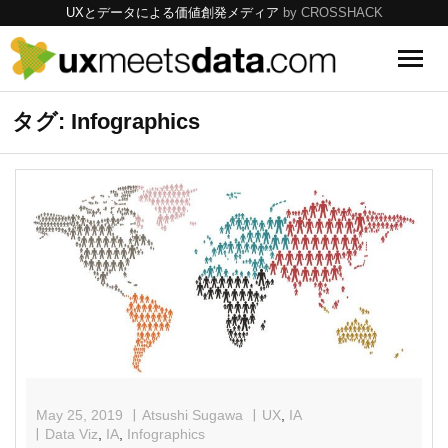
UXとデータによる価値創発メディア
by CROSSHACK
UX
タグ: Infographics
Data
Tools
Topics
May 25, 2019
Atsushi Sugawa
UX
,
IA
Data Viz
,
IA
,
Infographics