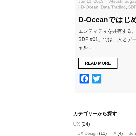
Jun 13, 2019
Atsushi Suga
D-Ocean
,
Data Trading
,
SD
D-Oceanではじめ
エンティティを共有する。 
SDP #01」では、人と
ャル…
READ MORE
F
T
a
wi
c
tt
e
er
カテゴリーから探す
b
UX
(24)
o
UX Design
(11)
IA
(4)
Beh