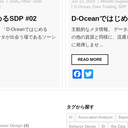
wa
Tools
,
Other Tools
Jun 12, 2019
Atsushi Sugaw
P
D-Ocean
,
Data Trading
,
SDP
るSDP #02
D-Oceanではじめ
「D-Oceanではじめる
主観的なメタ情報。 デー
データが出会う場であるソーシ
の他の資源と同様に、流通
に発揮しませ…
READ MORE
F
T
a
wi
c
tt
e
er
タグから探す
b
o
AI
Association Analysis
Bayes
avior Design
(4)
Behavior Design
BI
Big Data