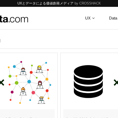
UXとデータによる価値創発メディア
by CROSSHACK
UX
Data
n