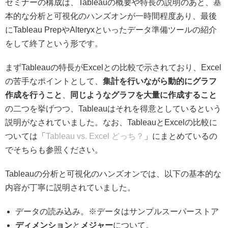
セミナーの構成は、Tableauの概要や特長の説明のあと、基
本的な分析と可視化のハンズオンが一時間程度あり、最後
にTableau PrepやAlteryxといったデータ準備ツールの紹介
をして終了という形です。
まずTableauの特長がExcelとの比較で示されており、Excel
の苦手なポイントとして、
集計を行いながら動的にグラフ
作成を行うこと
、
同じようなグラフを大量に作成すること
の二つを挙げつつ、Tableauはそれを得意としているという
説明がなされていました。なお、TableauとExcelの比較に
ついては「
Tableau vs. Excel どっち？
」にまとめているの
でそちらも参照ください。
Tableauの分析と可視化のハンズオンでは、以下の基本的な
内容が丁寧に説明されていました。
データの読み込み。※データはサンプルスーパーストア
ディメンション
と
メジャー
について。