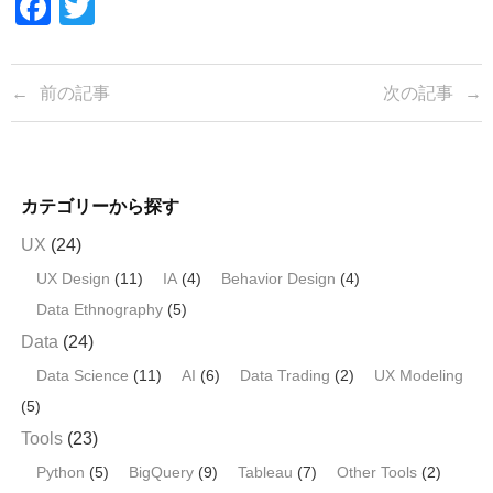
F
T
a
wi
c
tt
前の記事
次の記事
e
er
b
o
カテゴリーから探す
o
k
UX
(24)
UX Design
(11)
IA
(4)
Behavior Design
(4)
Data Ethnography
(5)
Data
(24)
Data Science
(11)
AI
(6)
Data Trading
(2)
UX Modeling
(5)
Tools
(23)
Python
(5)
BigQuery
(9)
Tableau
(7)
Other Tools
(2)