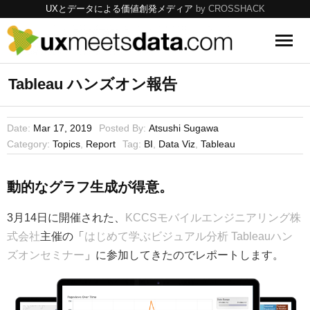
UXとデータによる価値創発メディア
by CROSSHACK
UX
Tableau ハンズオン報告
Data
Date:
Mar 17, 2019
Posted By:
Atsushi Sugawa
Category:
Topics
,
Report
Tag:
BI
,
Data Viz
,
Tableau
Tools
Topics
動的なグラフ生成が得意。
3月14日に開催された、
KCCSモバイルエンジニアリング株
式会社
主催の「
はじめて学ぶビジュアル分析 Tableauハン
ズオンセミナー
」に参加してきたのでレポートします。