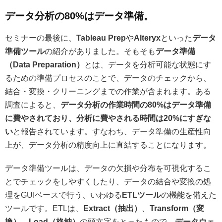
データ分析の80%はデータ準備。
セミナーの最後に、
Tableau Prep
や
Alteryx
といった
データ
準備ツール
の紹介がありました。そもそも
データ準備
（Data Preparation）
とは、データを分析可能な状態にす
るための準備プロセスのことで、データのチェックから、
結合・変換・クリーニングまでの作業が含まれます。ある
調査によると、
データ分析の作業時間の80%はデータ準備
に費やされており、分析に費やされる時間は20%にすぎな
い
と報告されています。すなわち、データ準備の生産性向
上が、データ分析の精度向上に直結することになります。
データ準備ツールは、データの欠損や分布を可視化するこ
とでチェックをしやすくしたり、データの結合や変換の処
理をGUIベースで行う、いわゆる
ETLツール
の機能を備えた
ツールです。ETLは、
Extract（抽出）
、
Transform（変
換）
、
Load（格納）
の頭文字をとったもので、
データウェ