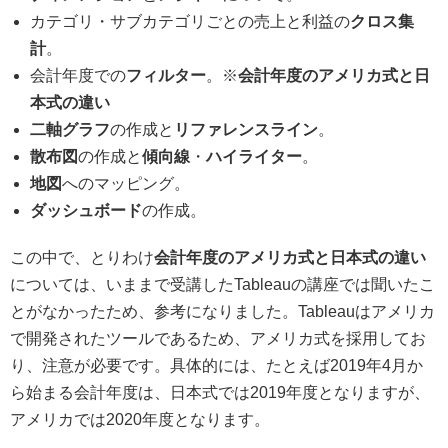
カテゴリ・サブカテゴリごとの売上と利益の
クロス集
計
。
会計年度での
フィルター
。※
会計年度のアメリカ式と日
本式の違い
二軸グラフ
の作成と
リファレンスライン
。
散布図
の作成と
傾向線
・
ハイライター
。
地図
へのマッピング。
ダッシュボード
の作成。
この中で、とりわけ
会計年度のアメリカ式と日本式の違い
については、いままで受講したTableauの講座では聞いたこ
とがなかったため、参考になりました。Tableauはアメリカ
で開発されたツールであるため、アメリカ式を採用してお
り、注意が必要です。具体的には、たとえば2019年4月か
ら始まる会計年度は、日本式では2019年度となりますが、
アメリカでは2020年度となります。