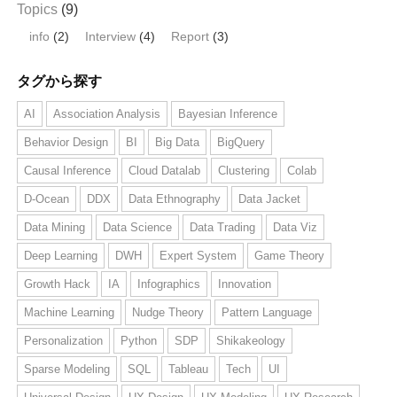
Topics
(9)
info
(2)
Interview
(4)
Report
(3)
タグから探す
AI
Association Analysis
Bayesian Inference
Behavior Design
BI
Big Data
BigQuery
Causal Inference
Cloud Datalab
Clustering
Colab
D-Ocean
DDX
Data Ethnography
Data Jacket
Data Mining
Data Science
Data Trading
Data Viz
Deep Learning
DWH
Expert System
Game Theory
Growth Hack
IA
Infographics
Innovation
Machine Learning
Nudge Theory
Pattern Language
Personalization
Python
SDP
Shikakeology
Sparse Modeling
SQL
Tableau
Tech
UI