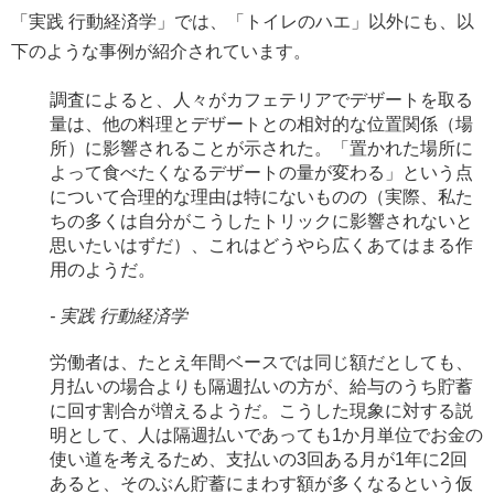
「実践 行動経済学」では、「トイレのハエ」以外にも、以
下のような事例が紹介されています。
調査によると、人々がカフェテリアでデザートを取る
量は、他の料理とデザートとの相対的な位置関係（場
所）に影響されることが示された。「置かれた場所に
よって食べたくなるデザートの量が変わる」という点
について合理的な理由は特にないものの（実際、私た
ちの多くは自分がこうしたトリックに影響されないと
思いたいはずだ）、これはどうやら広くあてはまる作
用のようだ。
実践 行動経済学
労働者は、たとえ年間ベースでは同じ額だとしても、
月払いの場合よりも隔週払いの方が、給与のうち貯蓄
に回す割合が増えるようだ。こうした現象に対する説
明として、人は隔週払いであっても1か月単位でお金の
使い道を考えるため、支払いの3回ある月が1年に2回
あると、そのぶん貯蓄にまわす額が多くなるという仮