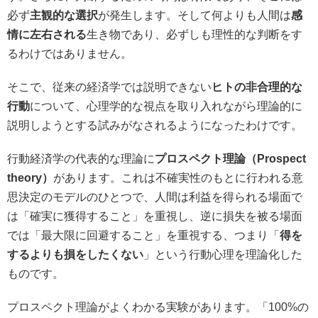
必ず
主観的な選択
が発生します。そして何よりも人間は
感
情に左右される
生き物であり、必ずしも理性的な判断をす
るわけではありません。
そこで、従来の経済学では説明できない
ヒトの非合理的な
行動
について、心理学的な視点を取り入れながら理論的に
説明しようとする試みがなされるようになったわけです。
行動経済学の代表的な理論に
プロスペクト理論（Prospect
theory）
があります。これは不確実性のもとに行われる意
思決定のモデルのひとつで、人間は利益を得られる場面で
は「確実に獲得すること」を重視し、逆に損失を被る場面
では「最大限に回避すること」を重視する、つまり「
得を
するよりも損をしたくない
」という行動心理を理論化した
ものです。
プロスペクト理論がよくわかる実験があります。「100%の