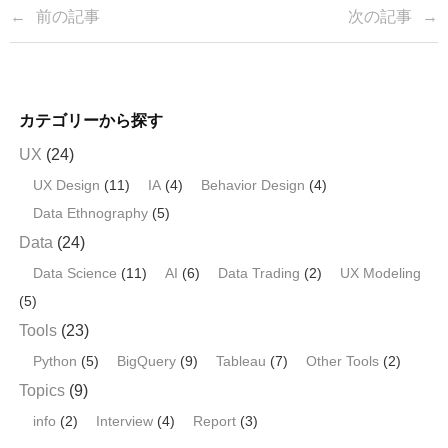
k
前の記事
次の記事
カテゴリーから探す
UX
(24)
UX Design
(11)
IA
(4)
Behavior Design
(4)
Data Ethnography
(5)
Data
(24)
Data Science
(11)
AI
(6)
Data Trading
(2)
UX Modeling
(5)
Tools
(23)
Python
(5)
BigQuery
(9)
Tableau
(7)
Other Tools
(2)
Topics
(9)
info
(2)
Interview
(4)
Report
(3)