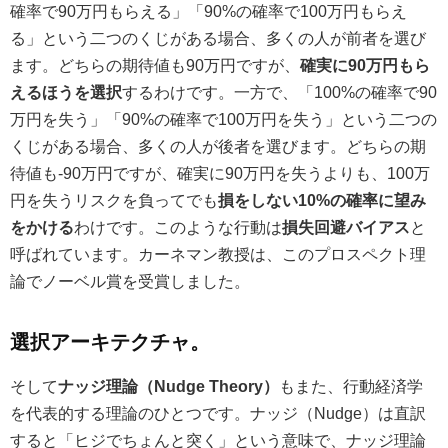
確率で90万円もらえる」「90%の確率で100万円もらえ
る」という二つのくじがある場合、多くの人が前者を選び
ます。どちらの期待値も90万円ですが、
確実に90万円もら
えるほうを選択
するわけです。一方で、「100%の確率で90
万円を失う」「90%の確率で100万円を失う」という二つの
くじがある場合、多くの人が後者を選びます。どちらの期
待値も-90万円ですが、確実に90万円を失うよりも、100万
円を失うリスクを負ってでも
損をしない10%の確率に望み
をかける
わけです。このような行動は
損失回避バイアス
と
呼ばれています。カーネマン教授は、このプロスペクト理
論でノーベル賞を受賞しました。
選択アーキテクチャ。
そして
ナッジ理論（Nudge Theory）
もまた、行動経済学
を代表的する理論のひとつです。ナッジ（Nudge）は直訳
すると「ヒジでちょんと突く」という意味で、ナッジ理論