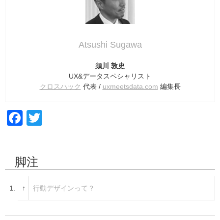
Atsushi Sugawa
須川 敦史
UX&データスペシャリスト
クロスハック
代表 /
uxmeetsdata.com
編集長
F
T
a
wi
c
tt
脚注
e
er
b
1.
↑
行動デザインって？
o
o