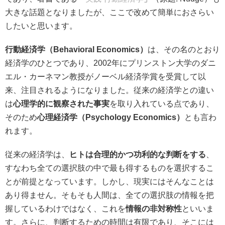
大きな話題となりましたが、ここで改めて簡単におさらい
したいと思います。
行動経済学（Behavioral Economics）
は、その名のとおり
経済学のひとつであり、2002年にプリンストン大学のダニ
エル・カーネマン教授がノーベル経済学賞を受賞して以
来、注目されるようになりました。従来の経済学との違い
は
心理学的に観察された事実
を取り入れている点であり、
そのため
心理経済学（Psychology Economics）
とも言わ
れます。
従来の経済学は、
ヒトは合理的かつ功利的な判断をする
、
すなわち全ての選択肢の中で最も得するものを選択するこ
とが前提となっています。しかし、現実にはそんなことは
あり得ません。そもそも人間は、全ての選択肢の情報を把
握しているわけではなく、これを
情報の非対称性
といいま
す。さらに、判断するための時間は有限であり、そこには