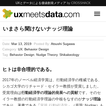
UXとデータによる価値創発メディア
by CROSSHACK
UX
いまさら聞けないナッジ理論
Data
Date:
Mar 13, 2019
Posted By:
Atsushi Sugawa
Category:
UX
,
Behavior Design
Tools
Tag:
Behavior Design
,
Nudge Theory
,
Shikakeology
Topics
ヒトは非合理的である。
2017年のノーベル経済学賞は、行動経済学の権威である、
シカゴ大学のリチャード・セイラー教授が受賞しました。
受賞理由は
行動経済学の理論的発展への貢献
です。そのセ
イラー教授の行動経済学理論の中核をなすのが
ナッジ理論
であり、著書である「
実践 行動経済学
」（原題: Nudge）も