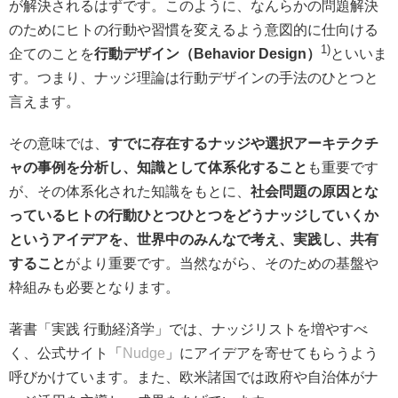
が解決されるはずです。このように、なんらかの問題解決
のためにヒトの行動や習慣を変えるよう意図的に仕向ける
1)
企てのことを
行動デザイン（Behavior Design）
といいま
す。つまり、ナッジ理論は行動デザインの手法のひとつと
言えます。
その意味では、
すでに存在するナッジや選択アーキテクチ
ャの事例を分析し、知識として体系化すること
も重要です
が、その体系化された知識をもとに、
社会問題の原因とな
っているヒトの行動ひとつひとつをどうナッジしていくか
というアイデアを、世界中のみんなで考え、実践し、共有
すること
がより重要です。当然ながら、そのための基盤や
枠組みも必要となります。
著書「実践 行動経済学」では、ナッジリストを増やすべ
く、公式サイト「
Nudge
」にアイデアを寄せてもらうよう
呼びかけています。また、欧米諸国では政府や自治体がナ