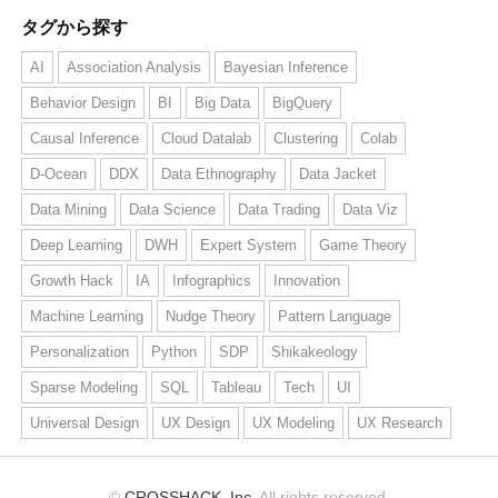
タグから探す
AI
Association Analysis
Bayesian Inference
Behavior Design
BI
Big Data
BigQuery
Causal Inference
Cloud Datalab
Clustering
Colab
D-Ocean
DDX
Data Ethnography
Data Jacket
Data Mining
Data Science
Data Trading
Data Viz
Deep Learning
DWH
Expert System
Game Theory
Growth Hack
IA
Infographics
Innovation
Machine Learning
Nudge Theory
Pattern Language
Personalization
Python
SDP
Shikakeology
Sparse Modeling
SQL
Tableau
Tech
UI
Universal Design
UX Design
UX Modeling
UX Research
©
CROSSHACK, Inc.
All rights reserved.