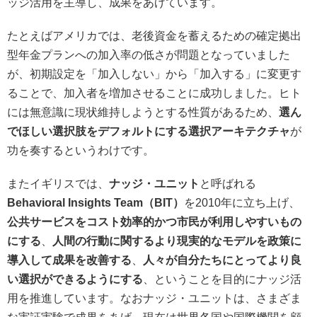
ッジ活用を主導し、成果をあげています。
たとえばアメリカでは、老後資金を蓄えるための確定拠出
型年金プランへの加入率の低さが問題となっていました
が、初期設定を「加入しない」から「加入する」に変更す
ることで、加入者を増加させることに成功しました。ヒト
には無意識に現状維持しようとする性質があるため、
選ん
でほしい選択肢をデフォルトにする選択アーキテクチャ
が
功を奏するというわけです。
またイギリスでは、
ナッジ・ユニット
と呼ばれる
Behavioral Insights Team（BIT）
を2010年に立ち上げ、
公共サービスをコスト効率的かつ市民が利用しやすいもの
にする
、
人間の行動に関するより現実的なモデルを政策に
導入して成果を改善する
、
人々が自分たちにとってより良
い選択ができるようにする
、ということを目的にナッジ活
用を推進しています。なおナッジ・ユニットは、さまざま