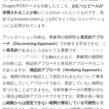
DrugsがPOSデータを分析したところ、
おむつとビールが
併買されることが多い
ことがわかったというものです。現
在ではAmazon.comのようなECサイトのレコメンデーショ
ンにも応用されています。
アソシエーション分析は、事象間の相関性を
発見的アプロ
ーチ（Discovering Approach）
で分析する手法ですが、こ
の
発見的
であるという点がとても重要です。「
データエス
ノグラフィ入門 #03
」でも触れたとおり、事象間の相関性
の分析には、検証的アプローチと発見的アプローチの二つ
がありますが、
検証的アプローチ（Verifying Approach）
は、相関の存在が仮説として想定されるものについて事実
を検証していくアプローチであり、想定していない相関を
見つけることはできません。分析対象データの変数が少な
い場合は検証的アプローチで十分ですが、変数が多い場合
は
経験からは想定できない相関が潜在している可能性
を否