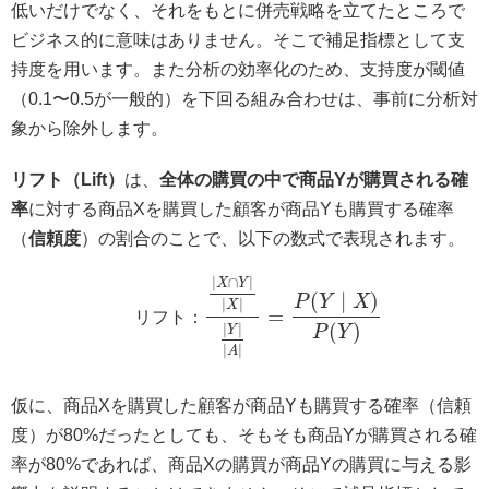
低いだけでなく、それをもとに併売戦略を立てたところで
ビジネス的に意味はありません。そこで補足指標として支
持度を用います。また分析の効率化のため、支持度が閾値
（0.1〜0.5が一般的）を下回る組み合わせは、事前に分析対
象から除外します。
リフト（Lift）
は、
全体の購買の中で商品Yが購買される確
率
に対する商品Xを購買した顧客が商品Yも購買する確率
（
信頼度
）の割合のことで、以下の数式で表現されます。
∣
∩
∣
X
Y
(
∣
)
P
Y
X
∣
∣
X
=
リ
フ
ト
：
(
)
∣
∣
Y
P
Y
∣
∣
A
仮に、商品Xを購買した顧客が商品Yも購買する確率（信頼
度）が80%だったとしても、そもそも商品Yが購買される確
率が80%であれば、商品Xの購買が商品Yの購買に与える影