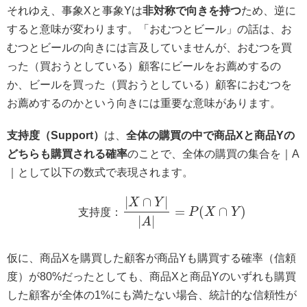
それゆえ、事象Xと事象Yは
非対称で向きを持つ
ため、逆に
すると意味が変わります。「おむつとビール」の話は、お
むつとビールの向きには言及していませんが、おむつを買
った（買おうとしている）顧客にビールをお薦めするの
か、ビールを買った（買おうとしている）顧客におむつを
お薦めするのかという向きには重要な意味があります。
支持度（Support）
は、
全体の購買の中で商品Xと商品Yの
どちらも購買される確率
のことで、全体の購買の集合を｜A
｜として以下の数式で表現されます。
∣
∩
∣
X
Y
=
(
∩
)
支
持
度
：
P
X
Y
∣
∣
A
仮に、商品Xを購買した顧客が商品Yも購買する確率（信頼
度）が80%だったとしても、商品Xと商品Yのいずれも購買
した顧客が全体の1%にも満たない場合、統計的な信頼性が