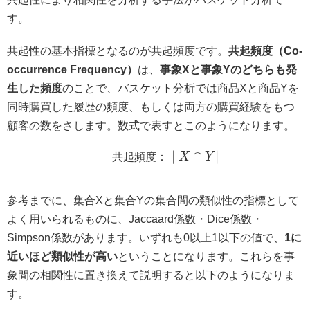
す。
共起性の基本指標となるのが共起頻度です。
共起頻度（Co-
occurrence Frequency）
は、
事象Xと事象Yのどちらも発
生した頻度
のことで、バスケット分析では商品Xと商品Yを
同時購買した履歴の頻度、もしくは両方の購買経験をもつ
顧客の数をさします。数式で表すとこのようになります。
∣
∩
∣
共
起
頻
度
：
X
Y
参考までに、集合Xと集合Yの集合間の類似性の指標として
よく用いられるものに、Jaccaard係数・Dice係数・
Simpson係数があります。いずれも0以上1以下の値で、
1に
近いほど類似性が高い
ということになります。これらを事
象間の相関性に置き換えて説明すると以下のようになりま
す。