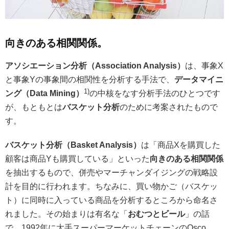
向きのある相関関係。
アソシエーション分析（Association Analysis）
は、事象X
と事象Yの事象間の相関性を分析する手法で、
データマイニ
1)
ング（Data Mining）
の中核をなす分析手法のひとつです
が、もともとは
バスケット分析
のために考案されたもので
す。
バスケット分析（Basket Analysis）
は「商品Xを購買した
顧客は商品Yも購買している」といった
向きのある相関関係
を抽出するもので、併売やマーチャンダイジングの戦略設
計を目的に行われます。ちなみに、買い物かご（バスケッ
ト）に同時に入っている商品を分析するところから命名さ
れました。その始まりは有名な「
おむつとビール
」の話
で、1992年に大手スーパーマーケットチェーンのOsco