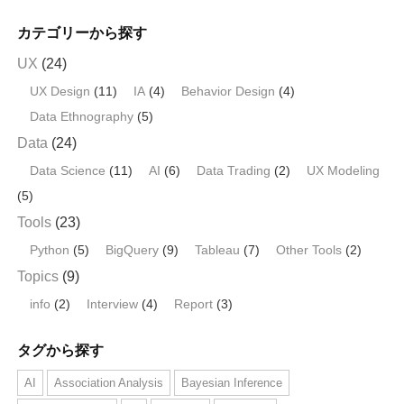
カテゴリーから探す
UX
(24)
UX Design
(11)
IA
(4)
Behavior Design
(4)
Data Ethnography
(5)
Data
(24)
Data Science
(11)
AI
(6)
Data Trading
(2)
UX Modeling
(5)
Tools
(23)
Python
(5)
BigQuery
(9)
Tableau
(7)
Other Tools
(2)
Topics
(9)
info
(2)
Interview
(4)
Report
(3)
タグから探す
AI
Association Analysis
Bayesian Inference