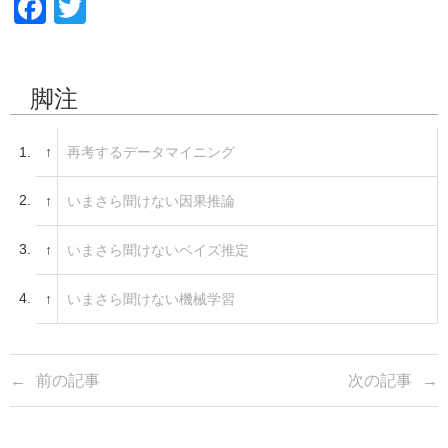
F
T
a
wi
c
tt
脚注
e
er
b
1.
↑
再考するデータマイニング
o
o
2.
↑
いまさら聞けない因果推論
k
3.
↑
いまさら聞けないベイズ推定
4.
↑
いまさら聞けない機械学習
前の記事
次の記事