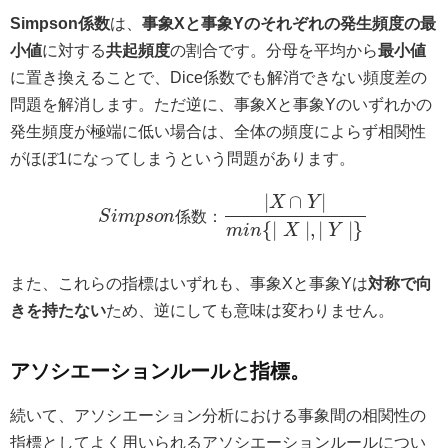
Simpson係数
は、
事象Xと事象Yのそれぞれの発生頻度の最
小値
に対する
共起頻度
の割合です。分母を平均から
最小値
に置き換えることで、Dice係数でも解消できない頻度差の
問題を解消します。ただ逆に、事象Xと事象Yのいずれかの
発生頻度が極端に低い場合は、全体の頻度によらず相関性
がほぼ1になってしまうという問題があります。
∣
∩
∣
X
Y
S
i
m
p
s
o
n
係
数
：
{
∣
∣
,
∣
∣
}
m
i
n
X
Y
また、これらの指標はいずれも、事象Xと事象Yは
対称で向
きを持たない
ため、逆にしても意味は変わりません。
アソシエーションルールと指標。
続いて、アソシエーション分析における事象間の相関性の
指標としてよく用いられるアソシエーションルールについ