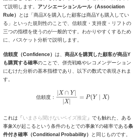
て説明します。
アソシエーションルール（Association
Rule）
とは「商品Xを購入した顧客は商品Yも購入してい
る」といった規則性のことで、信頼度・支持度・リフトの
三つの指標を使うのが一般的です。わかりやすくするため
に、バスケット分析で説明します。
信頼度（Confidence）
は、
商品Xを購買した顧客が商品Y
も購買する確率
のことで、併売戦略やレコメンデーション
にむけた分析の基本指標であり、以下の数式で表現されま
す。
∣
∩
∣
X
Y
=
(
∣
)
信
頼
度
：
P
Y
X
∣
∣
X
これは「
いまさら聞けないベイズ推定
」でも触れた、ある
事象Xが起こるという条件のもとでの事象Yの確率である
条
件付き確率（Conditional Probability）
と同じものです。