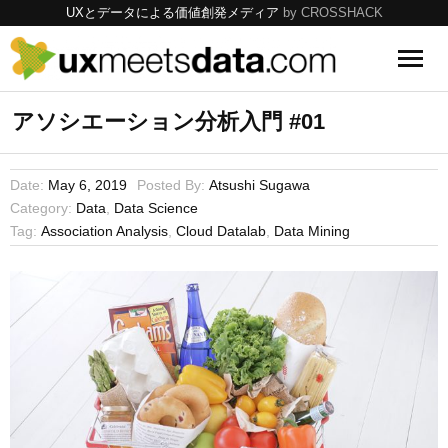
UXとデータによる価値創発メディア
by CROSSHACK
UX
アソシエーション分析入門 #01
Data
Date:
May 6, 2019
Posted By:
Atsushi Sugawa
Category:
Data
,
Data Science
Tools
Tag:
Association Analysis
,
Cloud Datalab
,
Data Mining
Topics