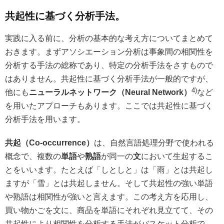
共起性に基づく分析手法。
実践に入る前に、分析の基本的な考え方についてまとめて
おきます。まずアソシエーション分析は事象間の相関性を
分析する手法の総称であり、特定の分析手法をさすもので
はありません。共起性に基づく分析手法が一般的ですが、
4)
他にも
ニューラルネットワーク（Neural Network）
など
を用いたアプローチもあります。ここでは共起性に基づく
分析手法を用います。
共起（Co-occurrence）
は、自然言語処理分野で使われる
概念で、複数の
単語
や
熟語
が同一の
文
において生起するこ
とをいいます。たとえば「しとしと」は「雨」とは共起し
ますが「雪」とは共起しません。そして共起性の強い単語
や熟語は相関性が強いと言えます。この考え方を応用し、
買い物かごを文に、商品を単語にそれぞれ見立てて、その
共起性により相関性を分析する手法がバスケット分析で