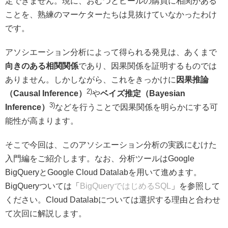
定できません。現に、おむつとビールの購買に相関がある
ことを、熟練のマーケターたちは見抜けていなかったわけ
です。
アソシエーション分析によって得られる発見は、あくまで
向きのある相関関係
であり、因果関係を証明するものでは
ありません。しかしながら、これをきっかけに
因果推論
2)
（Causal Inference）
や
ベイズ推定（Bayesian
3)
Inference）
などを行うことで因果関係を明らかにする可
能性が高まります。
そこで今回は、このアソシエーション分析の実践にむけた
入門編をご紹介します。なお、分析ツールはGoogle
BigQueryとGoogle Cloud Datalabを用いて進めます。
BigQueryついては「
BigQueryではじめるSQL
」を参照して
ください。Cloud Datalabについては選択する理由と合わせ
て次回に解説します。