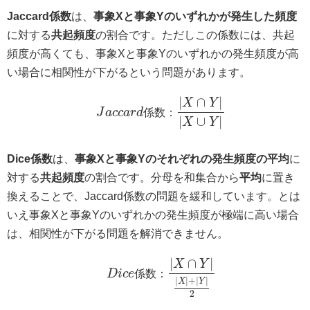
Jaccard係数
は、
事象Xと事象Yのいずれかが発生した頻度
に対する
共起頻度
の割合です。ただしこの係数には、共起
頻度が高くても、事象Xと事象Yのいずれかの発生頻度が高
い場合に相関性が下がるという問題があります。
∣
∩
∣
X
Y
J
a
c
c
a
r
d
係
数
：
∣
∪
∣
X
Y
Dice係数
は、
事象Xと事象Yのそれぞれの発生頻度の平均
に
対する
共起頻度
の割合です。分母を和集合から
平均
に置き
換えることで、Jaccard係数の問題を緩和しています。とは
いえ事象Xと事象Yのいずれかの発生頻度が極端に高い場合
は、相関性が下がる問題を解消できません。
∣
∩
∣
X
Y
D
i
c
e
係
数
：
∣
∣
+
∣
∣
X
Y
2