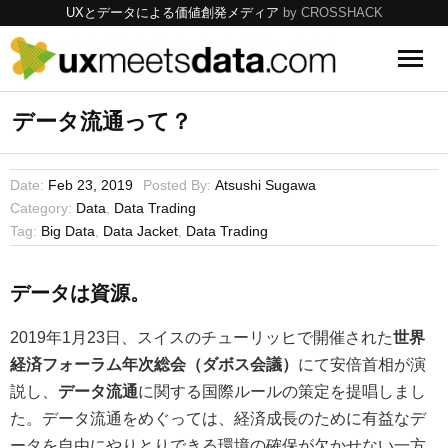
UXとデータによる価値創発メディア
by CROSSHACK
UX
データ流通って？
Data
Date:
Feb 23, 2019
Posted By:
Atsushi Sugawa
Category:
Data
,
Data Trading
Tools
Tag:
Big Data
,
Data Jacket
,
Data Trading
Topics
データは資源。
2019年1月23日、スイスのチューリッヒで開催された
世界
経済フォーラム年次総会（ダボス会議）
にて安倍首相が演
説し、
データ流通
に関する国際ルールの策定を提唱しまし
た。データ流通をめぐっては、経済成長のために有益なデ
ータを自由にやりとりできる環境の確保が欠かせない一方