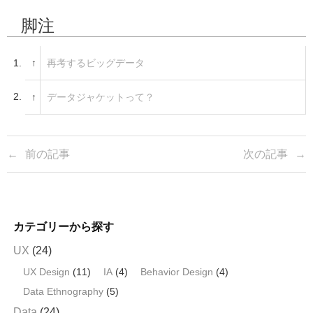
c
tt
脚注
e
er
b
1.
↑
再考するビッグデータ
o
o
2.
↑
データジャケットって？
k
前の記事
次の記事
カテゴリーから探す
UX
(24)
UX Design
(11)
IA
(4)
Behavior Design
(4)
Data Ethnography
(5)
Data
(24)