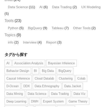
Data Science
(11)
AI
(6)
Data Trading
(2)
UX Modeling
(5)
Tools
(23)
Python
(5)
BigQuery
(9)
Tableau
(7)
Other Tools
(2)
Topics
(9)
info
(2)
Interview
(4)
Report
(3)
タグから探す
AI
Association Analysis
Bayesian Inference
Behavior Design
BI
Big Data
BigQuery
Causal Inference
Cloud Datalab
Clustering
Colab
D-Ocean
DDX
Data Ethnography
Data Jacket
Data Mining
Data Science
Data Trading
Data Viz
Deep Learning
DWH
Expert System
Game Theory