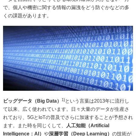
で、個人や機密に関する情報の漏洩をどう防ぐかなどの多
くの課題があります。
1)
ビッグデータ（Big Data）
という言葉は2013年に流行し
て以来、広く使われています。日々大量のデータが生産さ
れており、5GとIoTの普及でさらに加速することが予想され
ます。また時を同じくして、
人工知能（Artificial
Intelligence：AI）
や
深層学習（Deep Learning）
の技術が