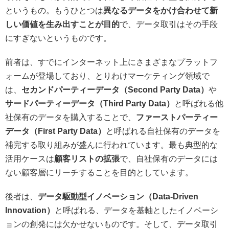
というもの。もうひとつは
異なるデータをかけ合わせて新
しい価値を生み出すことが目的
で、データ取引はその手段
にすぎないというものです。
前者は、すでにインターネット上にさまざまなプラットフ
ォームが登場しており、とりわけマーケティング領域で
は、
セカンドパーティーデータ（Second Party Data）
や
サードパーティーデータ（Third Party Data）
と呼ばれる他
社保有のデータを購入することで、
ファーストパーティー
データ（First Party Data）
と呼ばれる自社保有のデータを
補完する取り組みが盛んに行われています。最も典型的な
活用ケースは
顧客リストの拡張
で、自社保有のデータには
ない顧客層にリーチすることを目的としています。
後者は、
データ駆動型イノベーション（Data-Driven
Innovation）
と呼ばれる、データを基軸としたイノベーシ
ョンの創発には欠かせないものです。そして、データ取引