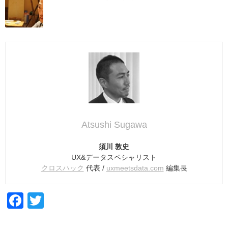
Atsushi Sugawa
須川 敦史
UX&データスペシャリスト
クロスハック
代表 /
uxmeetsdata.com
編集長
F
T
a
wi