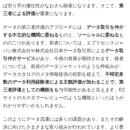
ば売り手の優位性がなおさら顕著になります。そこで、
第
三者による評価
が重要になります。
データの第三者評価のアプローチには、
データ取引を仲介
する中立的な機関に委ねる
ものと、
ソーシャルに委ねる
も
のの二つがあります。前者については、エブリセンスジャ
パン株式会社や株式会社日本データ取引所による
データ取
引仲介サービス
があり、今後の発展が期待されます。後者
については、前述のデータジャケットのような枠組みが、
データカタログのメタ情報提供の役割を超えて、
不特定多
数のデータ利用経験者による主観評価が加わることで、第
三者評価としての機能をもつ
可能性があると言えます。EC
サイトのカスタマーレビューのような機能といったほうが
わかりやすいかもしれません。
このようにデータ流通には多くの課題があり、またその解
決に向けたさまざまな取り組みが行われています。より豊