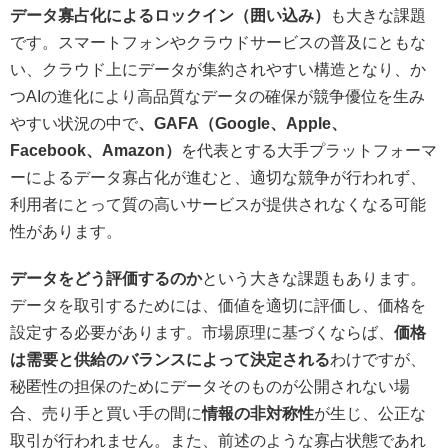
データ寡占化によるロックイン（囲い込み）
も大きな課題
です。スマートフォンやクラウドサービスの普及にともな
い、クラウド上にデータが集約されやすい構造となり、か
つAIの進化により高品質なデータの確保が競争優位を生み
やすい状況の中で
、GAFA（Google、Apple、
Facebook、Amazon）
を代表とする大手プラットフォーマ
ーによるデータ寡占化が進むと、適切な競争が行われず、
利用者にとって質の高いサービスが提供されなくなる可能
性があります。
データをどう評価するのか
という大きな課題もあります。
データを取引するためには、価値を適切に評価し、価格を
設定する必要があります。市場原理に基づくならば、
価格
は需要と供給のバランスによって決定される
わけですが、
秘匿性の担保のためにデータそのものが公開されない場
合、売り手と買い手の間に
情報の非対称性
が生じ、公正な
取引が行われません。また、前述のような寡占状態であれ